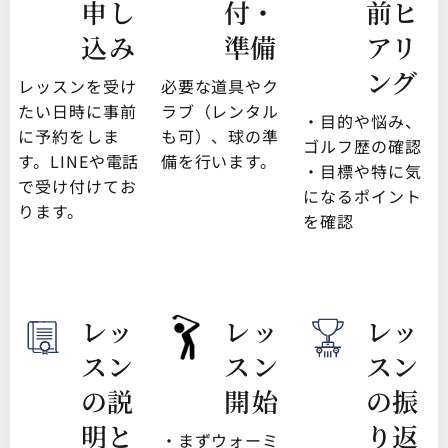
申し
付・
前ヒ
込み
準備
アリ
ング
レッスンを受け
必要な道具やク
たい日時に事前
ラブ（レンタル
・目的や悩み、
に予約をしま
も可）、球の準
ゴルフ歴の確認
す。LINEや電話
備を行います。
・目標や特に気
で受け付けてお
になるポイント
ります。
を確認
レッ
レッ
レッ
スン
スン
スン
の説
開始
の振
明と
り返
・まずウォーミ